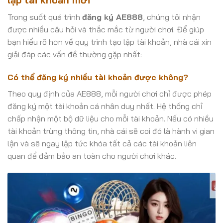
lập tài khoản mới
Trong suốt quá trình
đăng ký AE888
, chúng tôi nhận
được nhiều câu hỏi và thắc mắc từ người chơi. Để giúp
bạn hiểu rõ hơn về quy trình tạo lập tài khoản, nhà cái xin
giải đáp các vấn đề thường gặp nhất:
Có thể đăng ký nhiều tài khoản được không?
Theo quy định của AE888, mỗi người chơi chỉ được phép
đăng ký một tài khoản cá nhân duy nhất. Hệ thống chỉ
chấp nhận một bộ dữ liệu cho mỗi tài khoản. Nếu có nhiều
tài khoản trùng thông tin, nhà cái sẽ coi đó là hành vi gian
lận và sẽ ngay lập tức khóa tất cả các tài khoản liên
quan để đảm bảo an toàn cho người chơi khác.