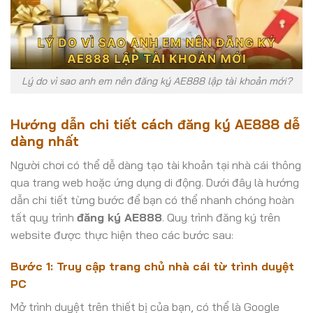
Lý do vì sao anh em nên đăng ký AE888 lập tài khoản mới?
Hướng dẫn chi tiết cách đăng ký AE888 dễ
dàng nhất
Người chơi có thể dễ dàng tạo tài khoản tại nhà cái thông
qua trang web hoặc ứng dụng di động. Dưới đây là hướng
dẫn chi tiết từng bước để bạn có thể nhanh chóng hoàn
tất quy trình
đăng ký AE888
. Quy trình đăng ký trên
website được thực hiện theo các bước sau:
Bước 1: Truy cập trang chủ nhà cái từ trình duyệt
PC
Mở trình duyệt trên thiết bị của bạn, có thể là Google