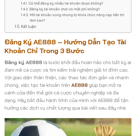
Có thể đăng ký nhiều tài khoản được không?
Đăng ký tài khoản chơi có mất phí không?
Mở tài khoản xong nhưng bị khóa chức năng nạp tiền thì
làm sao?
Kết luận
Đăng Ký AE888 – Hướng Dẫn Tạo Tài
Khoản Chỉ Trong 3 Bước
Đăng ký AE888
là bước khởi đầu hoàn hảo cho bất kỳ ai
đam mê cá cược và tìm kiếm trải nghiệm giải trí đỉnh cao.
Với giao diện thân thiện, các thao tác đơn giản và nhanh
chóng, việc tạo tài khoản trên
AE888
giúp bạn mở ra
cánh cửa đến thế giới cá cược chuyên nghiệp và đa
dạng. Hãy bắt đầu hành trình của mình với AE888 để tận
hưởng các dịch vụ chất lượng qua bài viết sau đây nhé.