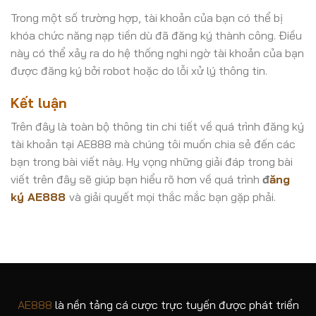
Trong một số trường hợp, tài khoản của bạn có thể bị
khóa chức năng nạp tiền dù đã đăng ký thành công. Điều
này có thể xảy ra do hệ thống nghi ngờ tài khoản của bạn
được đăng ký bởi robot hoặc do lỗi xử lý thông tin.
Kết luận
Trên đây là toàn bộ thông tin chi tiết về quá trình đăng ký
tài khoản tại AE888 mà chúng tôi muốn chia sẻ đến các
bạn trong bài viết này. Hy vọng những giải đáp trong bài
viết trên đây sẽ giúp bạn hiểu rõ hơn về quá trình
đ
ăng
ký AE888
và giải quyết mọi thắc mắc bạn gặp phải.
AE888
là nền tảng cá cược trực tuyến được phát triển