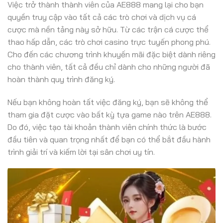
Việc trở thành thành viên của AE888 mang lại cho bạn
quyền truy cập vào tất cả các trò chơi và dịch vụ cá
cược mà nền tảng này sở hữu. Từ các trận cá cược thể
thao hấp dẫn, các trò chơi casino trực tuyến phong phú.
Cho đến các chương trình khuyến mãi đặc biệt dành riêng
cho thành viên, tất cả đều chỉ dành cho những người đã
hoàn thành quy trình đăng ký.
Nếu bạn không hoàn tất việc đăng ký, bạn sẽ không thể
tham gia đặt cược vào bất kỳ tựa game nào trên AE888.
Do đó, việc tạo tài khoản thành viên chính thức là bước
đầu tiên và quan trọng nhất để bạn có thể bắt đầu hành
trình giải trí và kiếm lời tại sân chơi uy tín.