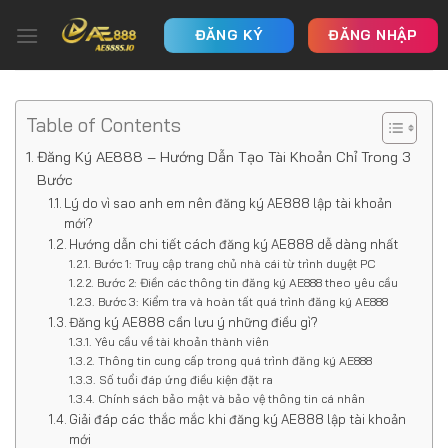
Bỏ
ĐĂNG KÝ
ĐĂNG NHẬP
qua
nội
dung
Table of Contents
Đăng Ký AE888 – Hướng Dẫn Tạo Tài Khoản Chỉ Trong 3
Bước
Lý do vì sao anh em nên đăng ký AE888 lập tài khoản
mới?
Hướng dẫn chi tiết cách đăng ký AE888 dễ dàng nhất
Bước 1: Truy cập trang chủ nhà cái từ trình duyệt PC
Bước 2: Điền các thông tin đăng ký AE888 theo yêu cầu
Bước 3: Kiểm tra và hoàn tất quá trình đăng ký AE888
Đăng ký AE888 cần lưu ý những điều gì?
Yêu cầu về tài khoản thành viên
Thông tin cung cấp trong quá trình đăng ký AE888
Số tuổi đáp ứng điều kiện đặt ra
Chính sách bảo mật và bảo vệ thông tin cá nhân
Giải đáp các thắc mắc khi đăng ký AE888 lập tài khoản
mới