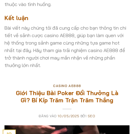
thuộc vào tình huống.
Kết luận
Bài viết này chúng tôi đã cung cấp cho bạn thông tin chi
tiết về sảnh cược casino AE888, giúp bạn làm quen với
hệ thống trong sảnh game cùng những tựa game hot
nhất tại đây. Hãy tham gia trải nghiệm casino AE888 để
trở thành người chơi may mắn nhận về những phần
thưởng lớn nhất.
CASINO AE888
Giới Thiệu Bài Poker Đổi Thưởng Là
Gì? Bí Kíp Trăm Trận Trăm Thắng
ĐĂNG VÀO
10/05/2025
BỞI
SEO