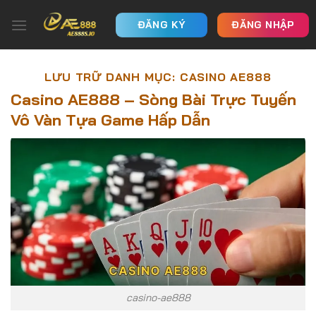
Bỏ
ĐĂNG KÝ
ĐĂNG NHẬP
qua
nội
dung
LƯU TRỮ DANH MỤC:
CASINO AE888
Casino AE888 – Sòng Bài Trực Tuyến
Vô Vàn Tựa Game Hấp Dẫn
casino-ae888