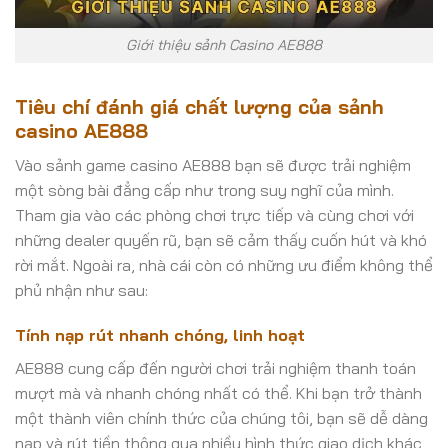
Giới thiệu sảnh Casino AE888
Tiêu chí đánh giá chất lượng của sảnh
casino AE888
Vào sảnh game casino AE888 bạn sẽ được trải nghiệm
một sòng bài đẳng cấp như trong suy nghĩ của mình.
Tham gia vào các phòng chơi trực tiếp và cùng chơi với
những dealer quyến rũ, bạn sẽ cảm thấy cuốn hút và khó
rời mắt. Ngoài ra, nhà cái còn có những ưu điểm không thể
phủ nhận như sau:
Tính nạp rút nhanh chóng, linh hoạt
AE888 cung cấp đến người chơi trải nghiệm thanh toán
mượt mà và nhanh chóng nhất có thể. Khi bạn trở thành
một thành viên chính thức của chúng tôi, bạn sẽ dễ dàng
nạp và rút tiền thông qua nhiều hình thức giao dịch khác