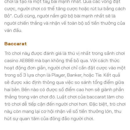
chơi là tạo ra một tay bài mạnh nhất. Qua các vòng đặt
cược, người chơi có thể tăng cược hoặc rút lui bằng cách
Bỏ”. Cuối cùng, người nắm giữ bộ bài mạnh nhất sẽ là
người chiến thắng và nhận về toàn bộ số tiền thưởng của
ván đấu.
Baccarat
Trò chơi này được đánh giá là thú vị nhất trong sảnh chơi
casino AE888 mà bạn không thể bỏ qua. Với cách thức
hoạt động đơn giản, người chơi chỉ cần đặt cược vào một
trong số 3 lựa chọn là Player, Banker, hoặc Tie. Kết quả
sẽ được xác định thông qua việc so sánh tổng điểm giữa
hai bên. Bên nào có được số điểm cao hơn sẽ giành phần
thắng trong ván chơi đó. Luật chơi của baccarat làm cho
trò chơi dễ tiếp cận đến người chơi hơn. Đặc biệt, trò chơi
này còn mang lại cơ hội nhận về số tiền thưởng lớn, thu
hút sự quan tâm của đông đảo người chơi.