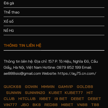
Đá gà
Thể thao
Xổ số
Nổ Hũ
THÔNG TIN LIÊN HỆ
Thông tin liên hệ: Địa chỉ: 157 P. Tô Hiệu, Nghĩa Đô, Cầu
Giấy, Hà Nội, Việt Nam Hotline: 0879 852 199 Email:
ae888sio@gmail.com
Website:
https://ay75.cn.com/
QUICK68
GOWIN
MMWIN
GAMVIP
GOLD88
SUNWIN
SUNWIN20
KUBET
KUBET77
HIT
CLUB
HITCLUB
I9BET
I9 BET
DEBET
DEBET
VIN777
JBO
BK8
RED88
MIBET
VN88
T88