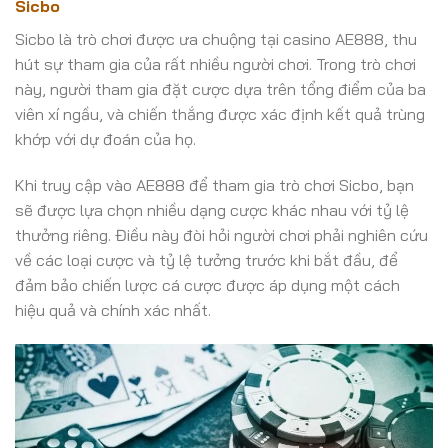
Sicbo
Sicbo là trò chơi được ưa chuộng tại casino AE888, thu
hút sự tham gia của rất nhiều người chơi. Trong trò chơi
này, người tham gia đặt cược dựa trên tổng điểm của ba
viên xí ngầu, và chiến thắng được xác định kết quả trùng
khớp với dự đoán của họ.
Khi truy cập vào AE888 để tham gia trò chơi Sicbo, bạn
sẽ được lựa chọn nhiều dạng cược khác nhau với tỷ lệ
thưởng riêng. Điều này đòi hỏi người chơi phải nghiên cứu
về các loại cược và tỷ lệ tưởng trước khi bắt đầu, để
đảm bảo chiến lược cá cược được áp dụng một cách
hiệu quả và chính xác nhất.