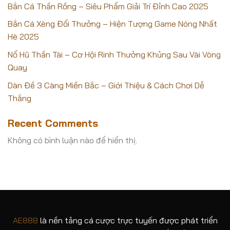
Bắn Cá Thần Rồng – Siêu Phẩm Giải Trí Đỉnh Cao 2025
Bắn Cá Xèng Đổi Thưởng – Hiện Tượng Game Nóng Nhất
Hè 2025
Nổ Hũ Thần Tài – Cơ Hội Rinh Thưởng Khủng Sau Vài Vòng
Quay
Dàn Đề 3 Càng Miền Bắc – Giới Thiệu & Cách Chơi Dễ
Thắng
Recent Comments
Không có bình luận nào để hiển thị.
AE888
là nền tảng cá cược trực tuyến được phát triển