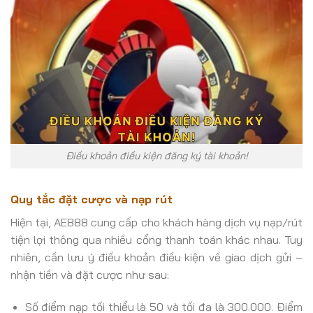
Điều khoản điều kiện đăng ký tài khoản!
Quy tắc đặt cược và nạp rút
Hiện tại, AE888 cung cấp cho khách hàng dịch vụ nạp/rút
tiện lợi thông qua nhiều cổng thanh toán khác nhau. Tuy
nhiên, cần lưu ý điều khoản điều kiện về giao dịch gửi –
nhận tiền và đặt cược như sau:
Số điểm nạp tối thiểu là 50 và tối đa là 300.000. Điểm