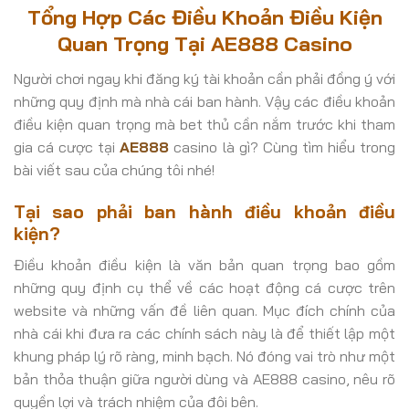
Tổng Hợp Các Điều Khoản Điều Kiện
Quan Trọng Tại AE888 Casino
Người chơi ngay khi đăng ký tài khoản cần phải đồng ý với
những quy định mà nhà cái ban hành. Vậy các điều khoản
điều kiện quan trọng mà bet thủ cần nắm trước khi tham
gia cá cược tại
AE888
casino là gì? Cùng tìm hiểu trong
bài viết sau của chúng tôi nhé!
Tại sao phải ban hành điều khoản điều
kiện?
Điều khoản điều kiện là văn bản quan trọng bao gồm
những quy định cụ thể về các hoạt động cá cược trên
website và những vấn đề liên quan. Mục đích chính của
nhà cái khi đưa ra các chính sách này là để thiết lập một
khung pháp lý rõ ràng, minh bạch. Nó đóng vai trò như một
bản thỏa thuận giữa người dùng và AE888 casino, nêu rõ
quyền lợi và trách nhiệm của đôi bên.