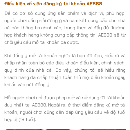
Điều kiện về việc đăng ký tài khoản AE888
Để có cơ sở cung ứng sản phẩm và dịch vụ phù hợp,
người chơi cần phải đồng ý và cam kết cung cấp cho nhà
cái các thông tin chính xác, trung thực và đầy đủ. Trường
hợp khách hàng không cung cấp thông tin, AE888 sẽ từ
chối yêu cầu mở tài khoản cá cược.
Khi đồng ý mở tài khoản nghĩa là bạn đã đọc, hiểu rõ và
chấp nhận toàn bộ các điều khoản điều kiện, chính sách,
quy định của nhà cái. Do vậy, chúng tôi sẽ hiểu rằng
khách hàng đã chấp thuận tuân thủ mọi điều khoản ngay
khi ấn vào nút đồng ý.
Mỗi người chơi chỉ được phép mở và sử dụng 01 tài khoản
duy nhất tại AE888. Ngoài ra, ở thời điểm đăng ký mở tài
khoản, người chơi cũng cần đáp ứng yêu cầu về độ tuổi
hợp lệ (18 tuổi).