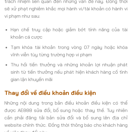
trách nhiệm liên quan đến những vấn đề này. Đồng thời
sẽ xử phạt nghiêm khắc mọi hành vi/tài khoản có hành vi
vi phạm như sau:
Hạn chế truy cập hoặc giảm bớt tính năng của tài
khoản cá cược
Tạm khóa tài khoản trong vòng 07 ngày hoặc khóa
vĩnh viễn tùy từng trường hợp vi phạm
Thu hồi tiền thưởng và những khoản lợi nhuận phát
sinh từ tiền thưởng nếu phát hiện khách hàng cố tình
gian lận khuyến mãi
Thay đổi về điều khoản điều kiện
Những nội dung trong bản điều khoản điều kiện có thể
được AE888 sửa đổi, bổ sung hoặc thay thế. Tuy nhiên
cần phải đăng tải bản sửa đổi và bổ sung lên địa chỉ
website chính thức. Đồng thời thông báo cho khách hàng