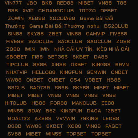
VIN777
JBO
BK8
RED88
MIBET
VN88
T88
R88
XVIP
CHOANGCLUB
TOPZO
DEBET
ZOWIN
AE888
XOCDIA88
Game Bài Đổi
Thưởng
Game Bài Đổi Thưởng
nohu
B52CLUB
SIN88
SKY88
ZBET
VIN88
GAMVIP
FIVE88
FIVE88
SAOCLUB
SAOCLUB
SAOCLUB
ZO88
ZO88
IWIN
IWIN
NHÀ CÁI UY TÍN
KÈO NHÀ CÁI
SBOBET
FI88
BET365
8KBET
DA88
TIPCLUB
888B
XIN88
OXBET
KING88
69VN
NHATVIP
HELLO88
KINGFUN
GEMWIN
ONBET
WW88
ONBET
ONBET
C54
V9BET
HB88
88CLB
SAO789
S666
SKY88
MIBET
MIBET
MIBET
MIBET
VN88
VN88
VN88
VN88
HITCLUB
HB88
FOR88
MANCLUB
EE88
WIN55
8DAY
B52
KINGFUN
DAGA
12BET
GOAL123
AZ888
VVVWIN
79KING
LEO88
888B
WW88
8KBET
XO88
VIN88
FABET
SV88
MIBET
WIN55
TOPBET
TOPBET