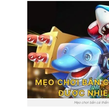
Mẹo chơi bắn cá thần