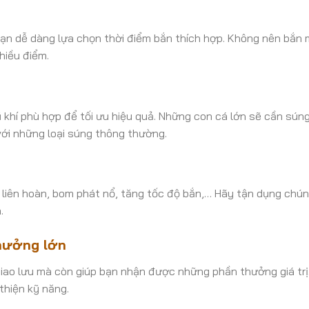
bạn dễ dàng lựa chọn thời điểm bắn thích hợp. Không nên bắn
hiều điểm.
 khí phù hợp để tối ưu hiệu quả. Những con cá lớn sẽ cần sún
 với những loại súng thông thường.
ắn liên hoàn, bom phát nổ, tăng tốc độ bắn,… Hãy tận dụng chú
.
thưởng lớn
giao lưu mà còn giúp bạn nhận được những phần thưởng giá tr
thiện kỹ năng.