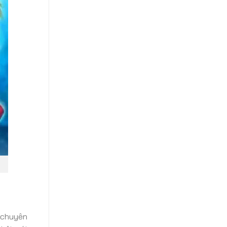
á chuyên